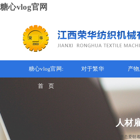
糖心vlog官网
糖心vlog官网:
对于繁华
产物
首 页
人材
不用总爱朝着