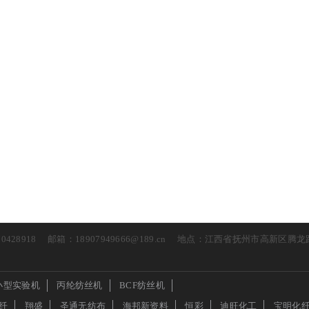
 / 13970428918 邮箱：18907949666@189.cn 地点：江西省抚州市高新区腾龙
小型实验机
丙纶纺丝机
BCF纺丝机
纤
翔盛
圣通无纺布
海邦新资料
恒彩
迪旺化工
宝明化