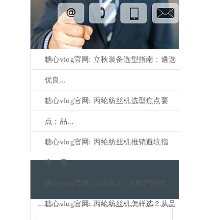
糖心vlog官网: 立秋装备选型指南：遴选
优良...
糖心vlog官网: 丙纶纺丝机选型焦点要
点：品...
糖心vlog官网: 丙纶纺丝机推销避坑指
南：看...
糖心vlog官网: 2026年1-5月财产用纺...
糖心vlog官网: 丙纶纺丝机怎样选？从品