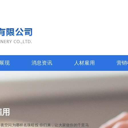
展现
消息资讯
人材雇用
营销
雇用
夜空问为哪样名珠暗投 你们来，让大家做你的千里马