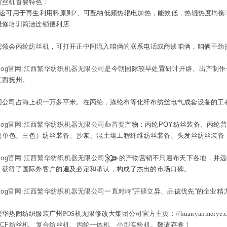
纺丝机
首要特色：
快速可用于再生利用料原则2、可配纳低频热辊电加热，能效低，热辊热度均衡
维修培训简洁连锁便利店
想领会
丙纶纺丝机
，可打开正中间流入咱俩的联系电话或商谈咱俩，咱俩干劲
log官网:江西繁华纺织机器无限公司
是今朝国际较早处置研讨开辟、出产制作
江西抚州。
集团公司占海上积一万多平米。在丙纶，涤纶布等化纤布纺丝电气成套设备的
log官网:江西繁华纺织机器无限公司
👍首要产物：丙纶POY纺丝装备、丙纶
F（单色、三色）纺丝装备、沙浆、混土壤工程纤维纺丝装备、头发丝纺丝装备
log官网:江西繁华纺织机器无限公司
𒉰的产物营销不只遍布天下各地，并远
。获得了国际外客户的遍及必定和承认，构成了杰出的市场口碑。
log官网:江西繁华纺织机器无限公司
一直对峙“开辟立异、品德优先”的企业
华热闹纺织服装广州POS机无限修改大集团公司官方主页：//huanyanmeiy
CF纺丝机
、
复合纺丝机
、
丙纶一体机
、
小型实验机
。敬请存眷！