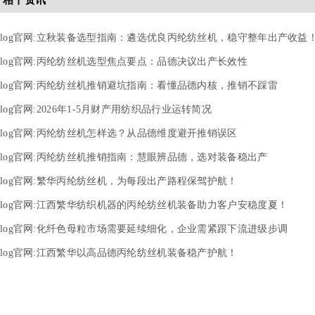
相干资讯
vlog官网:立秋装备选型指南：遴选优良丙纶纺丝机，稳守整年出产收益
vlog官网:丙纶纺丝机选型焦点要点：品德决议出产长效性
vlog官网:丙纶纺丝机推销避坑指南：看懂品德内核，推销不踩雷
log官网:2026年1-5月财产用纺织品行业运转简况
vlog官网:丙纶纺丝机怎样选？从品德维度避开推销误区
vlog官网:丙纶纺丝机推销指南：慧眼辨品德，选对装备稳出产
vlog官网:繁华丙纶纺丝机，为每段出产路程保驾护航！
vlog官网:江西繁华纺织机器的丙纶纺丝机装备助力客户安稳度夏！
vlog官网:化纤色母粒市场需要延续细化，企业需紧跟下流进级步调
vlog官网:江西繁华以高品德丙纶纺丝机装备稳产护航！