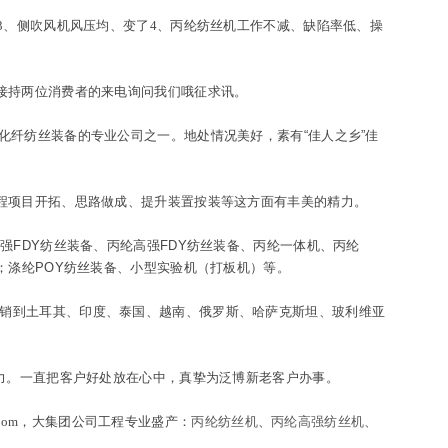
3、侧吹风机风压均、变了4、丙纶纺丝机工作不减、缺陷率低、操
接持两位消费者的来电询问我们哦征求讯。
化纤纺丝装备的专业公司之一。地处情况美好，素有“佳人之乡”佳
工程项目开拓、思路做成、提升装置按装等这方面有丰美的精力。
普强FDY纺丝装备、丙纶高强FDY纺丝装备、丙纶一体机、丙纶
；涤纶POY纺丝装备、小型实验机（打板机）等。
销到土耳其、印度、泰国、越南、俄罗斯、哈萨克斯坦、玻利维亚
精力。一直把客户好处放在心中，真挚为泛博新老客户办事。
e.com，大集团公司工程专业盛产：
丙纶纺丝机
、
丙纶高强纺丝机
、