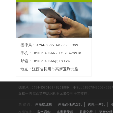
德律风：0794-8585168 / 8251989
手机：18907949666 / 13970428918
邮箱：18907949666@189.cn
地点：江西省抚州市高新区腾龙路
德律风：0794-8585168 / 8251989 手机：18907949666
版权一切 江西繁华纺织机器无限公司 手艺撑持：
关 键 词 :
丙纶纺丝机
丙纶高强纺丝机
丙纶一体机
友情连接 :
常州霞华
东宏新资料
君泰化纤
莱智化纤