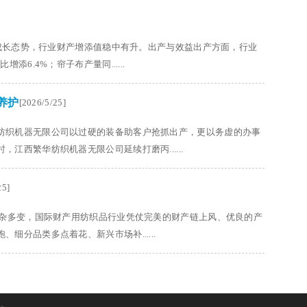
稳成长态势，行业财产增添值稳中有升。出产与效益出产方面，行业
.4%；帘子布产量同......
养护
[2026/5/25]
纺织机器无限公司以过硬的装备助客户抢抓出产，更以务虚的办事
西繁华纺织机器无限公司延续打磨丙......
25]
庞杂多变，国际财产用纺织品行业凭仗完美的财产链上风、优良的产
分品类多点着花、新兴市场补......
页