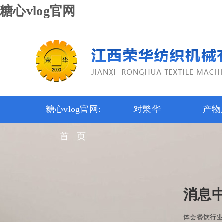
糖心vlog官网
糖心vlog官网:
对繁华
产物
首 页
消息
体会餐饮行业