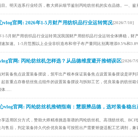
题目。明天连系行业经历，教大师从细节鉴别丙纶纺丝机的实在品德。一、鉴别装备
心vlog官网: 2026年1-5月财产用纺织品行业运转简况
[2026/7/10]
26年1-5月财产用纺织品行业运转简况我国财产用纺织品行业运转全体猠稳，
速加速。1-5月范围以上企业非织造布和帘子布产量同比别离增添9.5%和3.8%，增速
vlog官网: 丙纶纺丝机怎样选？从品德维度避开推销误区
[2026/7/
核对装备焦点设置装备摆设，筑牢出产根本保证装备焦点设置装备摆设是评判
，起首重点存眷纺丝焦点组件的设置装备摆设与拆卸工艺，优良装备的纺丝箱
......
糖心vlog官网: 丙纶纺丝机推销指南：慧眼辨品德，选对装备稳出
分享适用区分方式，赞助大师精准挑选靠谱的丙纶纺丝机、高强纺丝机、BC
性与售后，判定装备持久代价优良装备可按照出产需要矫捷适配工艺调剂，兼容差别