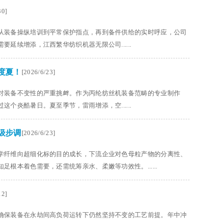
30]
从装备操纵培训到平常保护指点，再到备件供给的实时呼应，公司
续增添，江西繁华纺织机器无限公司......
度夏！
[2026/6/23]
对装备不变性的严重挑衅。作为丙纶纺丝机装备范畴的专业制作
炎酷暑日。夏至季节，雷雨增添，空......
级步调
[2026/6/23]
学纤维向超细化标的目的成长，下流企业对色母粒产物的分离性、
本着色需要，还需统筹亲水、柔嫩等功效性。......
12]
确保装备在永劫间高负荷运转下仍然坚持不变的工艺前提。年中冲