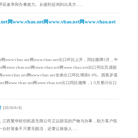
率和办事效力。从接到征询到出具方......
t网www.vhao.net网www.vhao.net网www.vhao.net
o.net网www.vhao.net网www.vhao.net出口环比上升，同比微降5月，中
www.vhao.net网www.vhao.net网www.vhao.net出口环比完成较
net网www.vhao.net网www.vhao.net全体出口环比增添6.4%。因客岁基
o.net网www.vhao.net网www.vhao.net出口同比微降，1-5月累计出口
！
[2026/6/4]
，江西繁华纺织机器无限公司正以踏实的产物与办事，助力客户筑
装备不只要无能活，还要让操纵人......