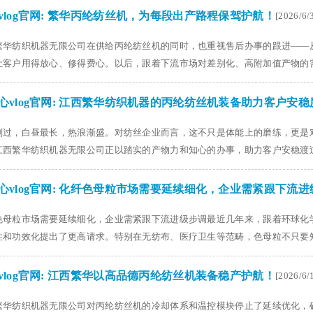
vlog官网: 繁华丙纶纺丝机，为每段出产路程保驾护航！
[2026/6/
繁华纺织机器无限公司在供给丙纶纺丝机的同时，也重视售后办事的跟进——
让客户用得放心、修得费心。以后，跟着下流市场对差别化、高附加值产物的需要延
心vlog官网: 江西繁华纺织机器的丙纶纺丝机装备助力客户安稳
刚过，白昼最长，热浪渐盛。对纺丝企业而言，这不只是体能上的磨练，更是
江西繁华纺织机器无限公司正以踏实的产物力和知心的办事，助力客户安稳渡过这个
心vlog官网: 化纤色母粒市场需要延续细化，企业需紧跟下流进
色母粒市场需要延续细化，企业需紧跟下流进级步调最近几年来，跟着环球化
性和功效化提出了更高请求。特别在无纺布、医疗卫生等范畴，色母粒不只要知足根
vlog官网: 江西繁华以高品德丙纶纺丝机装备稳产护航！
[2026/6/
繁华纺织机器无限公司对丙纶纺丝机的冷却体系和温控模块停止了延续优化，