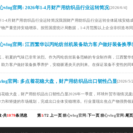
糖心vlog官网: 2026年1-4月财产用纺织品行业运转简况
[2026/6/4]
26年1-4月财产用纺织品行业运转简况我国财产用纺织品行业运转全体延续安
物产量坚持安稳增添。按照国度统计局数据，1-4月范围以上企业非织造布同比增添6
糖心vlog官网: 江西繁华以丙纶纺丝机装备助力客户做好装备换季
底，初夏的气味已非常浓烈。作为丙纶纺丝装备范畴的专业制作商，江西繁华
，助力客户做好装备换季养护，安稳驱逐炎天的到来。在保证装备不变性的同时，江
vlog官网: 多点着花稳大盘，财产用纺织品出口韧性凸显
[2026/5/
着花稳大盘，财产用纺织品出口韧性凸显2026年一季度，环球外贸市场情况
作力和矫捷的市场规划，完成出口全体安稳增添。行业显现出焦点产物强势领跑、细
数-共
1079
条消息
第
1
/72
上一页
糖心vlog官网:
下一页
糖心vlog官网:
尾