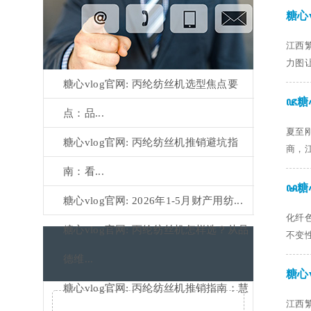
糖心
江西
力图
糖心vlog官网: 丙纶纺丝机选型焦点要
ꦗ糖
点：品...
夏至
糖心vlog官网: 丙纶纺丝机推销避坑指
商，
南：看...
ꦰ糖
糖心vlog官网: 2026年1-5月财产用纺...
化纤
糖心vlog官网: 丙纶纺丝机怎样选？从品
不变
德维...
糖心
糖心vlog官网: 丙纶纺丝机推销指南：慧
江西